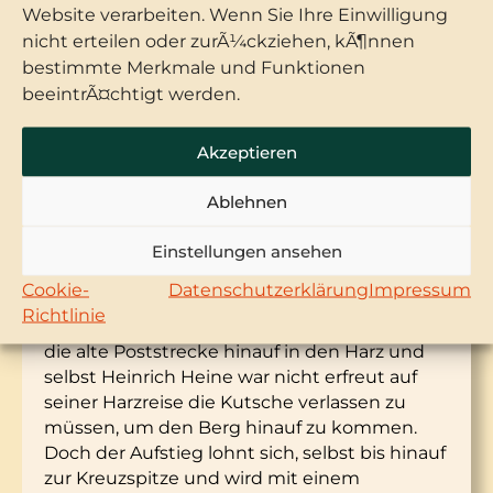
Herbst ein weiteres Café mit leckeren
Website verarbeiten. Wenn Sie Ihre Einwilligung
Kuchenangeboten geöffnet. Also ein Weg
nicht erteilen oder zurÃ¼ckziehen, kÃ¶nnen
mit einem verlockenden Ziel.
bestimmte Merkmale und Funktionen
beeintrÃ¤chtigt werden.
Tipp 3 – das legendäre
Josephskreuz
Akzeptieren
Die Wanderung hinauf zum Kreuz gehört
Ablehnen
ebenso zum Standardrepertoire eines
Einstellungen ansehen
Stolbergbesuchs.
Ca. 5 km lang ist die Strecke, die alte
Cookie-
Datenschutzerklärung
Impressum
Auerbergstraße hinauf bis zum Gipfel. Doch
Richtlinie
Sie wandern auf historischen Pfaden, Es war
die alte Poststrecke hinauf in den Harz und
selbst Heinrich Heine war nicht erfreut auf
seiner Harzreise die Kutsche verlassen zu
müssen, um den Berg hinauf zu kommen.
Doch der Aufstieg lohnt sich, selbst bis hinauf
zur Kreuzspitze und wird mit einem