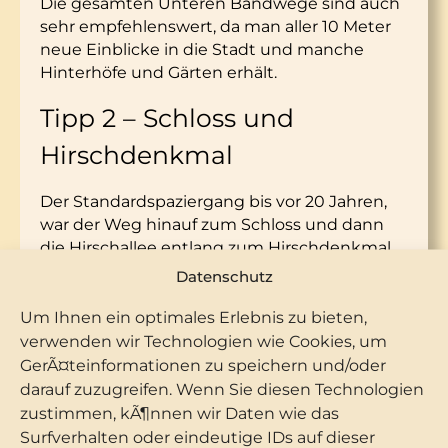
Die gesamten Unteren Bandwege sind auch
sehr empfehlenswert, da man aller 10 Meter
neue Einblicke in die Stadt und manche
Hinterhöfe und Gärten erhält.
Tipp 2 – Schloss und
Hirschdenkmal
Der Standardspaziergang bis vor 20 Jahren,
war der Weg hinauf zum Schloss und dann
die Hirschallee entlang zum Hirschdenkmal.
Das Schloss war aber ab kurz nach der Wende
Datenschutz
1989 leider abgeschlossen.
Heute ist er etwas in Vergessenheit geraten,
Um Ihnen ein optimales Erlebnis zu bieten,
jedoch immer noch eine Empfehlung in
verwenden wir Technologien wie Cookies, um
Verbindung mit einem Schlossbesuch und
GerÃ¤teinformationen zu speichern und/oder
dem Weg auf die Schlossterrasse.
darauf zuzugreifen. Wenn Sie diesen Technologien
Oben am Schloss hat FRIWI, das Stolberger
zustimmen, kÃ¶nnen wir Daten wie das
Café in der Niedergasse, von Frühling bis
Surfverhalten oder eindeutige IDs auf dieser