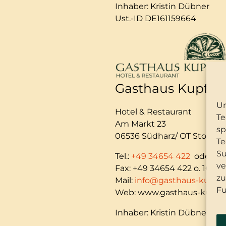
Inhaber: Kristin Dübner
Ust.-ID DE161159664
Gasthaus Kupfer
Um
Hotel & Restaurant
Te
Am Markt 23
sp
06536 Südharz/ OT Stolberg
Te
Su
Tel.:
+49 34654 422
oder
+4
ve
Fax: +49 34654 422 o. 10224
zu
Mail:
info@gasthaus-kupfer
Fu
Web: www.gasthaus-kupfer
Inhaber: Kristin Dübner