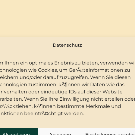
Datenschutz
 Ihnen ein optimales Erlebnis zu bieten, verwenden wi
chnologien wie Cookies, um GerÃ¤teinformationen zu
eichern und/oder darauf zuzugreifen. Wenn Sie diesen
 (Harz)
chnologien zustimmen, kÃ¶nnen wir Daten wie das
rfverhalten oder eindeutige IDs auf dieser Website
9 34654 10225
rarbeiten. Wenn Sie Ihre Einwilligung nicht erteilen ode
rÃ¼ckziehen, kÃ¶nnen bestimmte Merkmale und
.de
nktionen beeintrÃ¤chtigt werden.
.de
Akzeptieren
Ablehnen
Einstellungen ansehe