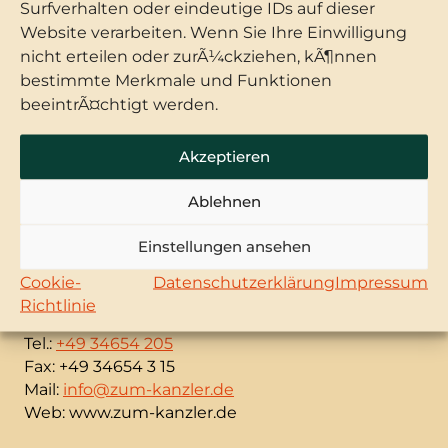
Surfverhalten oder eindeutige IDs auf dieser
Website verarbeiten. Wenn Sie Ihre Einwilligung
nicht erteilen oder zurÃ¼ckziehen, kÃ¶nnen
bestimmte Merkmale und Funktionen
< Zurück
beeintrÃ¤chtigt werden.
Akzeptieren
Ablehnen
Zum Kanzler
Hotel & Restaurant
Einstellungen ansehen
Markt 8
Cookie-
Datenschutzerklärung
Impressum
06536 Südharz/ OT Stolberg (Harz)
Richtlinie
Tel.:
+49 34654 205
Fax: +49 34654 3 15
Mail:
info@zum-kanzler.de
Web: www.zum-kanzler.de