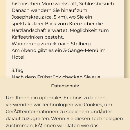
historischen Münzwerkstatt, Schlossbesuch
Danach wandern Sie hinauf zum
Josephskreuz (ca. 5 km), wo Sie ein
spektakulärer Blick vom Kreuz über die
Harzlandschaft erwartet. Möglichkeit zum
Kaffeetrinken besteht.
Wanderung zurück nach Stolberg.
Am Abend gibt es ein 3-Gänge-Menü im
Hotel.
3.Tag
Nach dem Frühstück checken Sie aus
Für die Rückfahrt empfehlen wir einen
Datenschutz
Zwischenstopp an der Heimkehle
(Gipshöhle), dem Besuch des Kyffhäuser-
Um Ihnen ein optimales Erlebnis zu bieten,
Denkmals oder dem Panoramamuseum in
verwenden wir Technologien wie Cookies, um
Bad Frankenhausen (dort auch unbedingt
GerÃ¤teinformationen zu speichern und/oder
den schiefsten Kirchturm Deutschlands
darauf zuzugreifen. Wenn Sie diesen Technologien
anschauen)
zustimmen, kÃ¶nnen wir Daten wie das