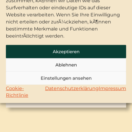
zustimmen, kÃ¶nnen wir Daten wie das
Surfverhalten oder eindeutige IDs auf dieser
Website verarbeiten. Wenn Sie Ihre Einwilligung
nicht erteilen oder zurÃ¼ckziehen, kÃ¶nnen
bestimmte Merkmale und Funktionen
beeintrÃ¤chtigt werden.
Akzeptieren
Die Zimmer
Ablehnen
Jedes Hotelzimmer – egal ob Einzel- oder
Doppelzimmer – ist ein Unikat. Alle Zimmer
Einstellungen ansehen
sind mit Dusche, WC und TV ausgestattet …
Cookie-
Datenschutzerklärung
Impressum
Richtlinie
MEHR DAZU