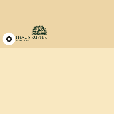
Gasthaus Kupfer
Hotel & Restaurant
Am Markt 23
06536 Südharz/ OT Stolberg (Harz)
Tel.:
+49 34654 422
Fax: +49 34654 10224
Mail:
info@gasthaus-kupfer.de
Web: www.gasthaus-kupfer.de