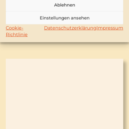
Ablehnen
Einstellungen ansehen
Cookie-
Datenschutzerklärung
Impressum
Die Gästehäuser
Richtlinie