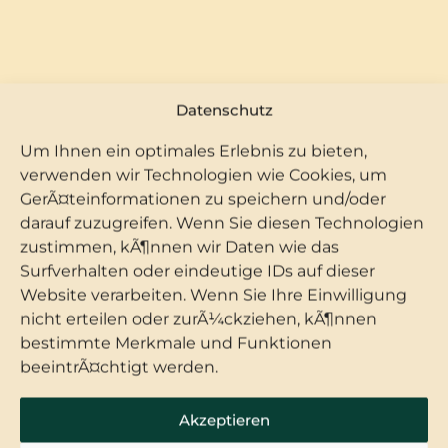
Datenschutz
Die Zimmer
Um Ihnen ein optimales Erlebnis zu bieten,
verwenden wir Technologien wie Cookies, um
GerÃ¤teinformationen zu speichern und/oder
Zur Auswahl stehen die Zimmer im
darauf zuzugreifen. Wenn Sie diesen Technologien
Haupthaus am Markt oder den beiden
zustimmen, kÃ¶nnen wir Daten wie das
Gästehäusern schräg gegenüber und
nebenan, das Haupthaus hat einen Aufzug …
Surfverhalten oder eindeutige IDs auf dieser
Website verarbeiten. Wenn Sie Ihre Einwilligung
nicht erteilen oder zurÃ¼ckziehen, kÃ¶nnen
MEHR DAZU
bestimmte Merkmale und Funktionen
beeintrÃ¤chtigt werden.
Akzeptieren