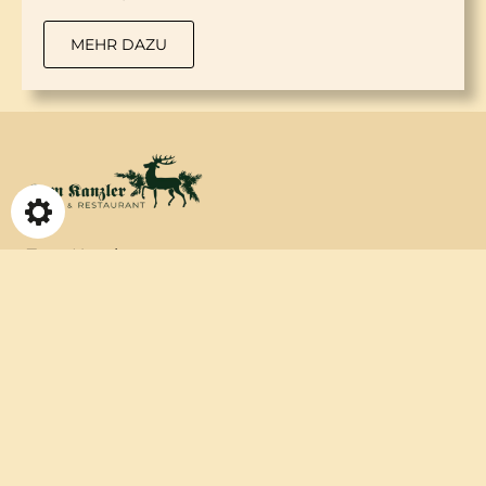
MEHR DAZU
Zum Kanzler
Hotel & Restaurant
Markt 8
06536 Südharz/ OT Stolberg (Harz)
Tel.:
+49 34654 205
Fax: +49 34654 3 15
Mail:
info@zum-kanzler.de
Web: www.zum-kanzler.de