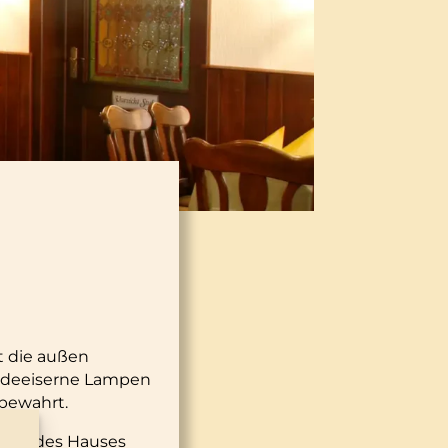
t die außen
iedeeiserne Lampen
 bewahrt.
chte des Hauses