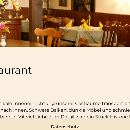
aurant
tikale Inneneinrichtung unserer Gasträume transportier
 nach Innen. Schwere Balken, dunkle Möbel und schm
nte. Mit viel Liebe zum Detail wird ein Stück Historie
Datenschutz
en Sie viele Bilder und Dokumente, welche die Geschi