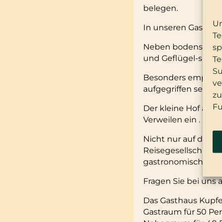
belegen.
Um
In unseren Gasträum
Te
Neben bodenständig
sp
und Geflügel-spezia
Te
Su
Besonders empfehle
ve
aufgegriffen servie
zu
Fu
Der kleine Hof am 
Verweilen ein .
Nicht nur auf den i
Reisegesellschaften
gastronomischen V
Fragen Sie bei uns a
Das Gasthaus Kupfer
Gastraum für 50 Pe