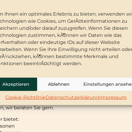
 Ihnen ein optimales Erlebnis zu bieten, verwenden wi
en finden bis zu 90 Personen Platz.
chnologien wie Cookies, um GerÃ¤teinformationen zu
en Gerichten umfasst unsere Speisekarte vor allen Din
eichern und/oder darauf zuzugreifen. Wenn Sie diesen
litäten.
In die Karte geschaut >
chnologien zustimmen, kÃ¶nnen wir Daten wie das
rfverhalten oder eindeutige IDs auf dieser Website
n wir unsere „Stolberger Lerchen“. Vom einstigen Besi
rarbeiten. Wenn Sie Ihre Einwilligung nicht erteilen ode
ren wir diese nach überlieferter Rezeptur produzierten 
rÃ¼ckziehen, kÃ¶nnen bestimmte Merkmale und
nktionen beeintrÃ¤chtigt werden.
Schlossberg lädt im Sommer mit einem romantischen B
ndividuellen Besucher sind wir bestens eingerichtet, auc
Akzeptieren
Ablehnen
Einstellungen ansehe
, Feierlichkeiten, Schulungen und Seminare gibt es di
oraussetzungen.
Cookie-Richtlinie
Datenschutzerklärung
Impressum
n, wir beraten Sie gern.
 bietet:
rsonen