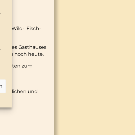
r
gen Wild-, Fisch-
tzer des Gasthauses
r
Würste noch heute.
iergarten zum
h für
n
e räumlichen und