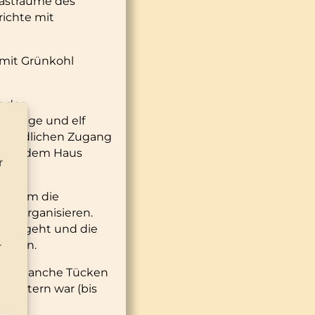
Gasträume des
richte mit
 mit Grünkohl
t der
n Länge und elf
en nördlichen Zugang
. Vor dem Haus
r
n es um die
zu organisieren.
s ausgeht und die
achen.
r
rgen manche Tücken
rfüttern war (bis