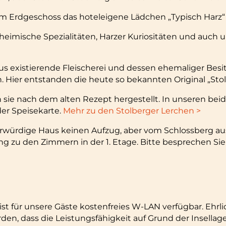
 im Erdgeschoss das hoteleigene Lädchen „Typisch Harz“
heimische Spezialitäten, Harzer Kuriositäten und auch u
aus existierende Fleischerei und dessen ehemaliger Bes
 Hier entstanden die heute so bekannten Original „Stol
sie nach dem alten Rezept hergestellt. In unseren beid
der Speisekarte.
Mehr zu den Stolberger Lerchen >
hrwürdige Haus keinen Aufzug, aber vom Schlossberg aus
 zu den Zimmern in der 1. Etage. Bitte besprechen Sie die
t für unsere Gäste kostenfreies W-LAN verfügbar. Ehrli
en, dass die Leistungsfähigkeit auf Grund der Insellag