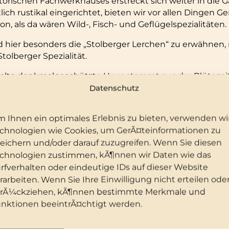
torischen Fachwerkhauses erstreckt sich weiter in die 
ch rustikal eingerichtet, bieten wir vor allen Dingen Ge
n, als da wären Wild-, Fisch- und Geflügelspezialitäten.
nd hier besonders die „Stolberger Lerchen“ zu erwähnen,
Stolberger Spezialität.
 alte denkmalgeschützte Haus stammt aus der Blütezei
Fachwerkkunst. Der repräsentative Bau von zehn Achse
Datenschutz
gt deutlich aus der Häuserflucht hervor. So bildet er d
n Eingang zum Kalten Tal und der Stolberger Neustadt
 Ihnen ein optimales Erlebnis zu bieten, verwenden wi
Stolberger Schloss.
chnologien wie Cookies, um GerÃ¤teinformationen zu
eichern und/oder darauf zuzugreifen. Wenn Sie diesen
st für den Besitzer Fluch und Segen zugleich. Fluch, wen
heiten geht, um einen Gastronomie- und Hotelbetrieb 
chnologien zustimmen, kÃ¶nnen wir Daten wie das
st die Romantik und Gemütlichkeit, die von diesem Hau
rfverhalten oder eindeutige IDs auf dieser Website
sträumen und den Zimmern für unsere Gäste erlebbar m
rarbeiten. Wenn Sie Ihre Einwilligung nicht erteilen ode
rÃ¼ckziehen, kÃ¶nnen bestimmte Merkmale und
viel gerade, die modern eingerichteten Hotelzimmer be
nktionen beeintrÃ¤chtigt werden.
le Betten gerade, auch wenn manches Mal etwas zu unte