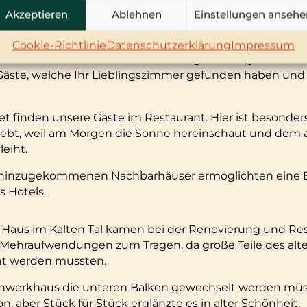
Akzeptieren
Ablehnen
Einstellungen ansehe
ude das Flair dieses altehrwürdigen Hauses zu erhalten
t in Stolberg eine gemütliche Unterkunft zu bieten.
Cookie-Richtlinie
Datenschutzerklärung
Impressum
nd nach modernstem Standard eingerichtet, jedoch ist
Gäste, welche Ihr Lieblingszimmer gefunden haben und
t finden unsere Gäste im Restaurant. Hier ist besonders
iebt, weil am Morgen die Sonne hereinschaut und dem 
eiht.
it hinzugekommenen Nachbarhäuser ermöglichten eine 
 Hotels.
Haus im Kalten Tal kamen bei der Renovierung und Res
 Mehraufwendungen zum Tragen, da große Teile des alt
nt werden mussten.
hwerkhaus die unteren Balken gewechselt werden müss
n, aber Stück für Stück erglänzte es in alter Schönheit.