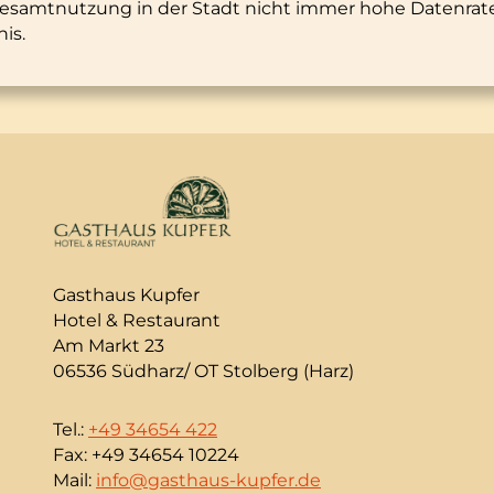
esamtnutzung in der Stadt nicht immer hohe Datenraten
is.
Gasthaus Kupfer
Hotel & Restaurant
Am Markt 23
06536 Südharz/ OT Stolberg (Harz)
Tel.:
+49 34654 422
Fax: +49 34654 10224
Mail:
info@gasthaus-kupfer.de