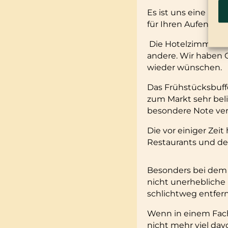
Es ist uns eine Fre
für Ihren Aufenthal
Die Hotelzimmer si
andere. Wir haben 
wieder wünschen.
Das Frühstücksbuffe
zum Markt sehr bel
besondere Note verl
Die vor einiger Ze
Restaurants und des
Besonders bei dem 
nicht unerhebliche
schlichtweg entfer
Wenn in einem Fac
nicht mehr viel davo