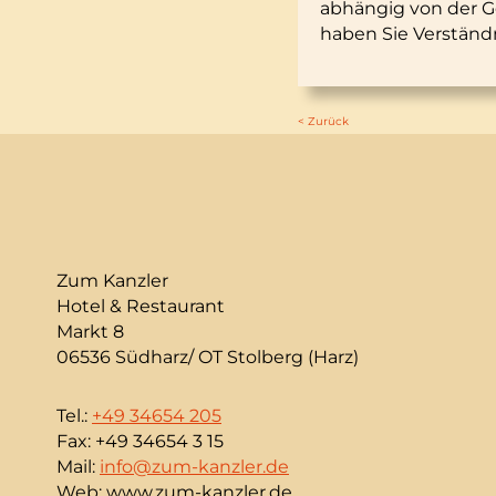
abhängig von der G
haben Sie Verständn
< Zurück
Zum Kanzler
Hotel & Restaurant
Markt 8
06536 Südharz/ OT Stolberg (Harz)
Tel.:
+49 34654 205
Fax: +49 34654 3 15
Mail:
info@zum-kanzler.de
Web: www.zum-kanzler.de