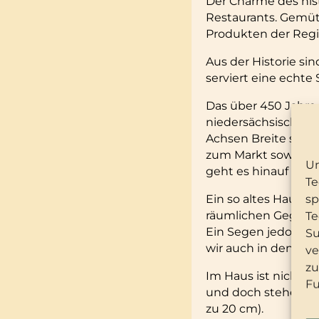
Der Charme des his
Restaurants. Gemütli
Produkten der Regio
Aus der Historie si
serviert eine echte 
Das über 450 Jahre
niedersächsischen 
Achsen Breite sprin
zum Markt sowie de
Um
geht es hinauf zum 
Te
sp
Ein so altes Haus i
räumlichen Gegeben
Te
Ein Segen jedoch i
Su
wir auch in den Ga
ve
zu
Im Haus ist nicht 
Fu
und doch stehen al
zu 20 cm).